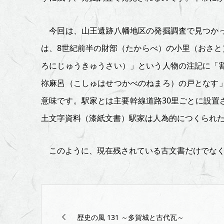
〜
今回は、山王遺跡八幡地区の発掘調査で見つかっ
出
は、8世紀前半の財部（たからべ）の小里（おさ
土
ろにじゅうきゅうさい）」という人物の注記に「
文
祢麻呂（こしゅはせつかべのねまろ）の戸となす
意味です。駅家とは主要幹線道路30里ごとに設
字
土文字資料（漆紙文書）駅家は人為的につくられ
資
このように、現在残されている古文書だけでなく
料
（漆
紙
歴史の風 131 ～多賀城と古代瓦～