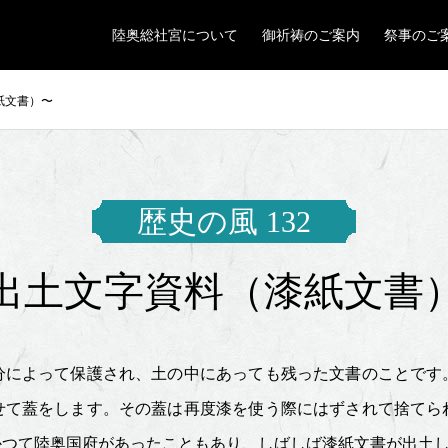
陸奥総社宮について
御祈祷のご案内
祭事のご
漆紙文書）〜
歴史の風 132
出土文字資料（漆紙文書
によって保護され、土の中にあっても残った文書のことです
せて蓋をします。その蓋は再度漆を使う際にはずされて捨てら
かつて陸奥国府があったこともあり、しばしば漆紙文書が出土