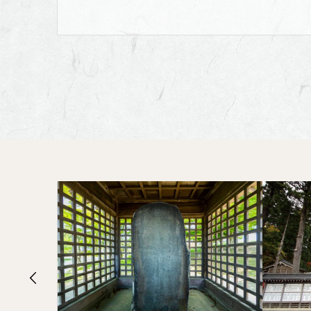
文
書）〜