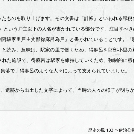
たものを取り上げます。その文書は「計帳」といわれる課税
と）という戸主以下の人名が書かれている部分です。注目すべき
割附驛家里戸主丈部祢麻呂為戸」と書かれていることです。「
」と読み、意味は、駅家の里で働くため、得麻呂を財部小里の
置された施設で、得麻呂は駅家を維持していくため、強制的に移
た集落で、得麻呂のような人々によって支えられていました。
、遺跡から出土した文字によって、当時の人々の様子が明らか
歴史の風 133 〜伊治公呰