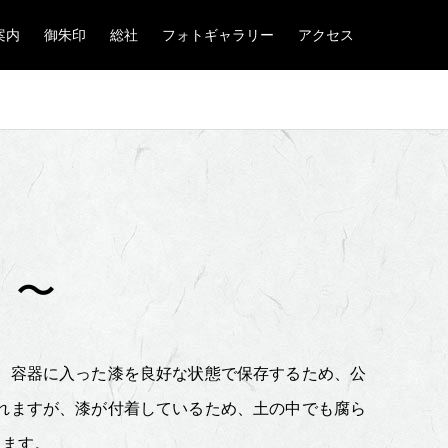
案内
御朱印
総社
フォトギャラリー
アクセス
）〜
。容器に入った漆を良好な状態で保存するため、公
れますが、漆が付着しているため、土の中でも腐ら
します。