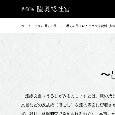
コラム 歴史の風
歴史の風 132 〜出土文字資料（
歴
史
〜
の
風
漆紙文書（うるしがみもんじょ）とは、漆の成分
文書などの反故紙（ほごし）を漆の表面に密着さ
132
ずに残り、発掘調査で発見されるのです。本市に