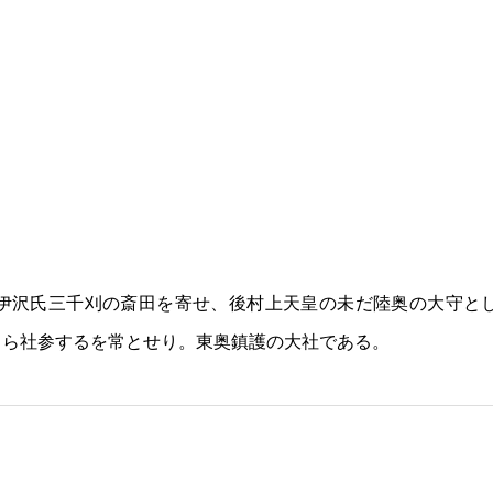
伊沢氏三千刈の斎田を寄せ、後村上天皇の未だ陸奥の大守と
自ら社参するを常とせり。東奥鎮護の大社である。