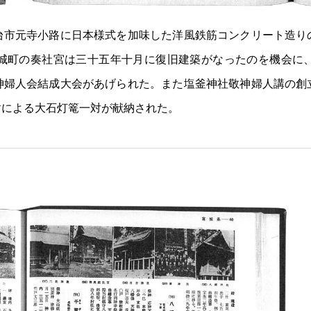
台市元寺小路に日本様式を加味した洋風鉄筋コンクリート造り
城町の奏社宮は三十五年十月に復旧建築がなったのを機会に
神婦人会結成大会があげられた。また塩釜神社敬神婦人講の創
財による大石灯篭一対が献納された。