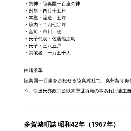
・祭神：陸奥国一百座の神
・例祭：四月十五日
・本殿：流造 五坪
・境内：二四七〇坪
・宮司：市川 稔
・氏子代表：佐藤熊之助
・氏子：三八五戸
・崇敬者：一万五千人
由緒沿革
陸奥国一百座を合祀せる陸奥総社で、奥州留守職
う。伊達氏亦政宗公以来歴世祈願の事あれば藩主
多賀城町誌 昭和42年（1967年）