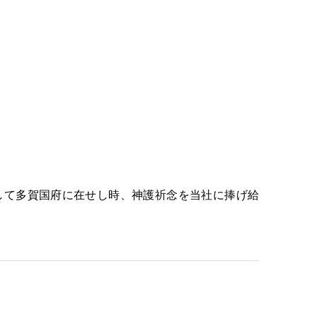
して多賀国府に在せし時、神護祈念を当社に捧げ給