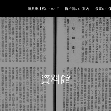
陸奥総社宮について
御祈祷のご案内
祭事のご
資料館