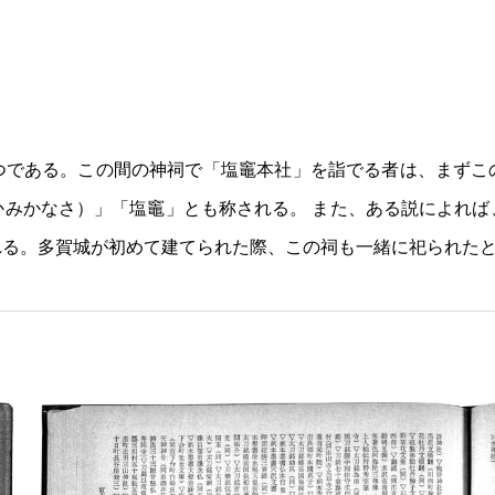
つである。この間の神祠で「塩竈本社」を詣でる者は、まずこ
かみかなさ）」「塩竈」とも称される。 また、ある説によれば
れる。多賀城が初めて建てられた際、この祠も一緒に祀られた