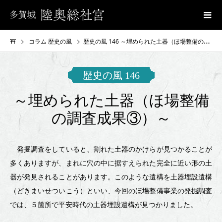
コラム 歴史の風
歴史の風 146 ～埋められた土器（ほ場整備の調査成果③）～
歴
歴史の風 146
史
～埋められた土器（ほ場整備
の
の調査成果③）～
風
146
発掘調査をしていると、割れた土器のかけらが見つかることが
多くありますが、まれに穴の中に据すえられた完全に近い形の土
～
器が発見されることがあります。このような遺構を土器埋設遺構
埋
（どきまいせついこう）といい、今回のほ場整備事業の発掘調査
め
では、５箇所で平安時代の土器埋設遺構が見つかりました。