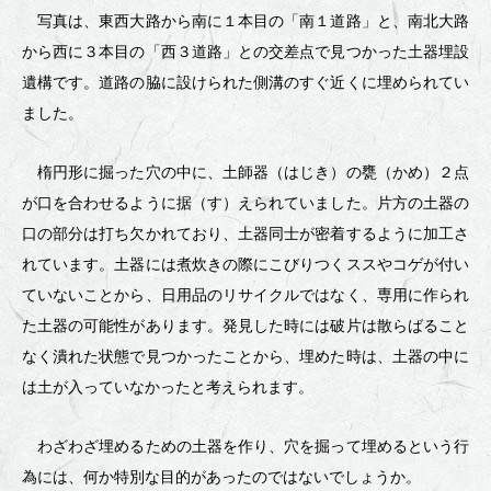
ら
写真は、東西大路から南に１本目の「南１道路」と、南北大路
れ
から西に３本目の「西３道路」との交差点で見つかった土器埋設
た
遺構です。道路の脇に設けられた側溝のすぐ近くに埋められてい
ました。
土
器
楕円形に掘った穴の中に、土師器（はじき）の甕（かめ）２点
（ほ
が口を合わせるように据（す）えられていました。片方の土器の
口の部分は打ち欠かれており、土器同士が密着するように加工さ
場
れています。土器には煮炊きの際にこびりつくススやコゲが付い
整
ていないことから、日用品のリサイクルではなく、専用に作られ
備
た土器の可能性があります。発見した時には破片は散らばること
なく潰れた状態で見つかったことから、埋めた時は、土器の中に
の
は土が入っていなかったと考えられます。
調
査
わざわざ埋めるための土器を作り、穴を掘って埋めるという行
為には、何か特別な目的があったのではないでしょうか。
成