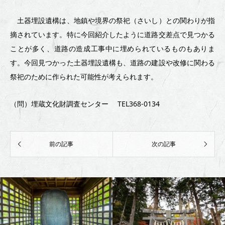
果
土器埋設遺構は、地鎮や境界の祭祀（さいし）との関わりが指
③）
摘されています。特に今回紹介したように道路交差点で見つかる
ことが多く、道路の造成工事中に埋められているものもありま
～
す。今回見つかった土器埋設遺構も、道路の建設や改修に関わる
祭祀のために作られた可能性が考えられます。
（問）埋蔵文化財調査センター TEL368-0134