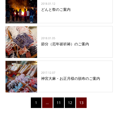
2018.01.12
どんと祭のご案内
2018.01.05
節分（厄年祓祈祷）のご案内
2017.12.07
神宮大麻・お正月様の頒布のご案内
1
…
11
12
13