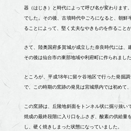
～
器（はじき）と時代によって呼び名が変わります。
でした。その後、古墳時代中ごろになると、朝鮮
多
ることによって、堅く丈夫なやきものを作ること
賀
城
さて、陸奥国府多賀城が成立した奈良時代には、
その後は仙台市の東部地域や利府町に作られまし
や
き
ところが、平成18年に留ケ谷地区で行った発掘
で、この時期の窯跡の発見は宮城県内では初めて、
も
の
この窯跡は、丘陵地斜面をトンネル状に掘り抜い
焼成の最終段階に入り口をふさぎ、酸素の供給量を
事
し、硬く焼きしまった状態になっていました。