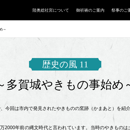
陸奥総社宮について
御祈祷のご案内
祭事のご
始め～
歴史の風 11
～多賀城やきもの事始め
で、今回は市内で発見されたやきものの窯跡（かまあと）を紹
万2000年前の縄文時代と言われています。当時のやきもの