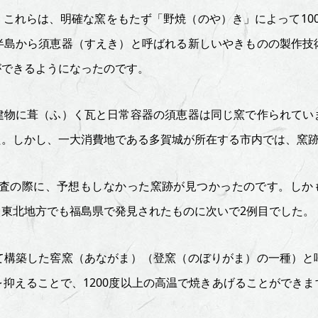
これらは、明確な窯をもたず「野焼（のや）き」によって10
半島から須恵器（すえき）と呼ばれる新しいやきものの製作技
ができるようになったのです。
建物に葺（ふ）く瓦と日常容器の須恵器は同じ窯で作られてい
た。しかし、一大消費地である多賀城が所在する市内では、窯
調査の際に、予想もしなかった窯跡が見つかったのです。しかも
東北地方でも福島県で発見されたものに次いで2例目でした。
て構築した窖窯（あながま）（登窯（のぼりがま）の一種）と
抑えることで、1200度以上の高温で焼きあげることができ