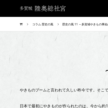
コラム 歴史の風
歴史の風 11 ～多賀城やきもの事
歴
史
の
風
やきものブームと言われて久しい昨今です。そこ
11
日本で最初にやきものが作られたのは、今から約1