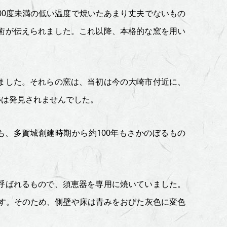
00度未満の低い温度で焼いたあまり丈夫でないもの
術が伝えられました。これ以降、本格的な窯を用い
ました。それらの窯は、当初は今の大崎市付近に、
跡は発見されませんでした。
、多賀城創建時期から約100年もさかのぼるもの
呼ばれるもので、須恵器を専用に焼いていました。
ます。そのため、側壁や床は青みをおびた灰色に変色