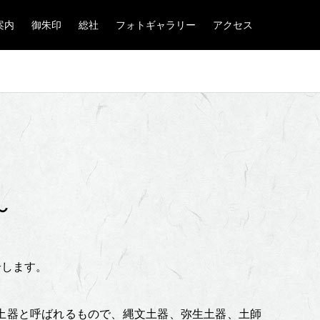
案内
御朱印
総社
フォトギャラリー
アクセス
～
介します。
は土器と呼ばれるもので、縄文土器、弥生土器、土師