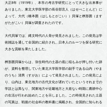
城
大正8年（1919年）、本市の考古学研究にとって大きな出来事が
市
ありました。東北大学医学部の長谷部言人（はせべことんど）に
よって、大代（橋本囲（はしもとがこい））貝塚と桝形囲（ます
の
がたがこい）貝塚が調査されたのです。
貝
塚
大代貝塚では、縄文時代の人骨が発見されました。この発見は学
術雑誌を通して全国的に紹介され、日本人のルーツを探る研究に
か
大きな貢献を果たしました。
ら
～
桝形囲貝塚からは、弥生時代の土器の底に稲もみが押し付いた跡
が、資料を整理していた東北大学医学部の副手である山内（やま
のうち）清男（すがお）によって発見されました。この発見によ
り、山内は、東北地方の古代文化が遅れていたというそれまでの
学説とは異なり、関東地方や近畿地方と大差ない時期に農耕中心
の生活が行われ始めたことを示しました。この時発見された土器
の写真は、戦後の社会科の教科書に掲載され、全国的に知られる