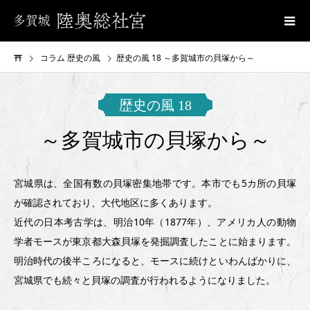
コラム 歴史の風
歴史の風 18 ～多賀城市の貝塚から～
歴
歴史の風 18
史
～多賀城市の貝塚から～
の
風
宮城県は、全国有数の貝塚密集地帯です。本市でも5カ所の貝塚
が確認されており、大代地区に多くあります。
18
近代の日本考古学は、明治10年（1877年）、アメリカ人の動物
～
学者モースが東京都大森貝塚を発掘調査したことに始まります。
多
明治時代の後半ころになると、モースに続けといわんばかりに、
宮城県でも続々と貝塚の調査が行われるようになりました。
賀