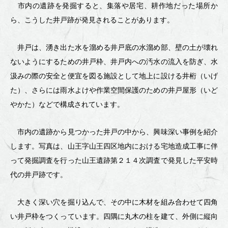
の
市内の遺跡を発掘すると、集落や居宅、耕作地だった場所か
発
ら、こうした井戸跡が発見されることがあります。
掘
井戸は、湧き出た水を溜める井戸底の水溜め部、壁の土が壊れ
調
ないようにするための井戸枠、井戸内への汚水の流入を防ぎ、水
査
汲みの際の安全と便宜を図る施設として地上に設ける井桁（いげ
た）、さらには雨水よけや作業空間保護のための井戸屋形（いど
～
やかた）などで構成されています。
市内の遺跡から見つかった井戸の中から、興味深い事例を紹介
します。写真は、山王字山王四区地内における宅地造成工事に伴
って発掘調査を行った山王遺跡第２１４次調査で発見した平安時
代の井戸跡です。
大きく深い穴を掘り込んで、その中に木材を組み合わせて四角
い井戸枠をつくっています。四隅に丸木の柱を建て、外側に縦向