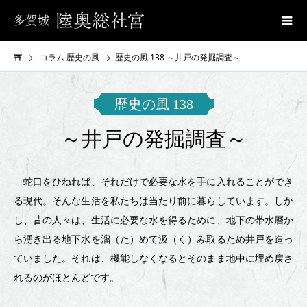
コラム 歴史の風
歴史の風 138 ～井戸の発掘調査～
歴
歴史の風 138
史
～井戸の発掘調査～
の
風
蛇口をひねれば、それだけで必要な水を手に入れることができ
る現代。そんな生活を私たちは当たり前に暮らしています。しか
138
し、昔の人々は、生活に必要な水を得るために、地下の帯水層か
～
ら湧き出る地下水を溜（た）めて汲（く）み取るため井戸を造っ
井
ていました。それは、機能しなくなるとそのまま地中に埋め戻さ
れるのがほとんどです。
戸